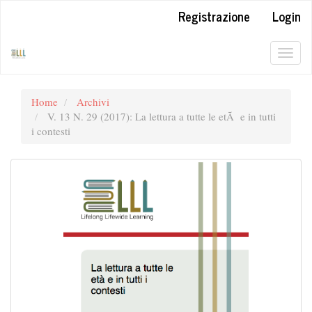
##plugins.themes.bootstrap3.accessible_menu.label##
Registrazione
Login
##plugins.themes.bootstrap3.accessible_menu.main_navigation#
##plugins.themes.bootstrap3.accessible_menu.main_content##
##plugins.themes.bootstrap3.accessible_menu.sidebar##
Togg
navig
Home
Archivi
V. 13 N. 29 (2017): La lettura a tutte le etÃ e in tutti
i contesti