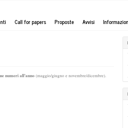
#
nti
Call for papers
Proposte
Avvisi
Informazio
ue numeri all'anno
(maggio/giugno e novembre/dicembre).