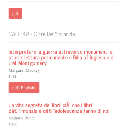
pdf
CALL 48 - Oltre lâ€™infanzia
Interpretare la guerra attraverso monumenti e
storie: lettura permanente e Rilla of Ingleside di
L.M. Montgomery
Margaret Mackey
1-11
pdf (English)
La vita segreta dei libri: ciÃ² che i libri
dâ€™infanzia e dâ€™adolescenza fanno di noi
Nathalie Prince
12-21