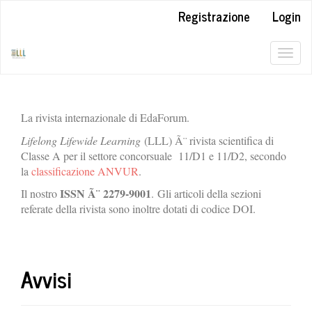
##plugins.themes.bootstrap3.accessible_menu.label##
Registrazione
Login
##plugins.themes.bootstrap3.accessible_menu.main_navigation#
##plugins.themes.bootstrap3.accessible_menu.main_content##
##plugins.themes.bootstrap3.accessible_menu.sidebar##
Togg
navig
La rivista internazionale di EdaForum.
Lifelong Lifewide Learning
(LLL) Ã¨ rivista scientifica di
Classe A per il settore concorsuale 11/D1 e 11/D2, secondo
la
classificazione ANVUR
.
ISSN Ã¨
2279-9001
Il nostro
. Gli articoli della sezioni
referate della rivista sono inoltre dotati di codice DOI.
Avvisi