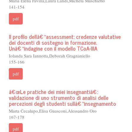
Maria Elena Favilla,Laura Landi,Michela Maschietto
141-154
pdf
Il profilo dellâ€™assessment: credenze valutative
dei docenti di sostegno in formazione.
Unâ€™indagine con il modello TCoA-IIIA
Iolanda Sara Iannotta,Deborah Gragnaniello
155-166
pdf
â€œLe pratiche dei miei insegnantiâ€:
validazione di uno strumento di analisi delle
percezioni degli studenti sullâ€™insegnamento
Marta Cecalupo,Elisa Guasconi,Alessandro Oro
167-178
pdf