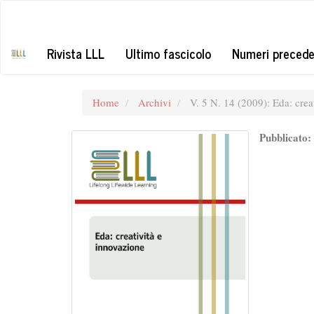
##plugins.themes.bootstrap3.accessible_menu.label##
##plugins.themes.bootstrap3.accessible_menu.main_navigation#
##plugins.themes.bootstrap3.accessible_menu.main_content##
Rivista LLL
Ultimo fascicolo
Numeri precede
##plugins.themes.bootstrap3.accessible_menu.sidebar##
Home
Archivi
V. 5 N. 14 (2009): Eda: cre
Pubblicato