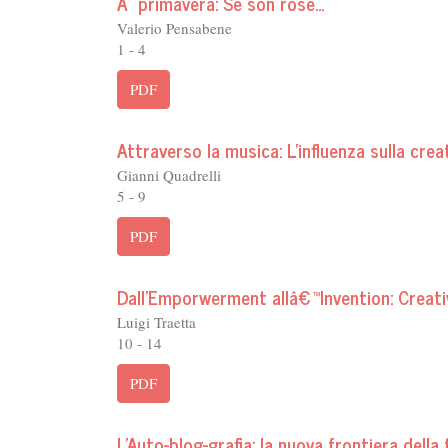
Ãˆ primavera: Se son rose...
Valerio Pensabene
1 - 4
PDF
Attraverso la musica: L'influenza sulla cre
Gianni Quadrelli
5 - 9
PDF
Dall'Emporwerment allâ€™Invention: Creat
Luigi Traetta
10 - 14
PDF
L'Auto-blog-grafia: la nuova frontiera dell