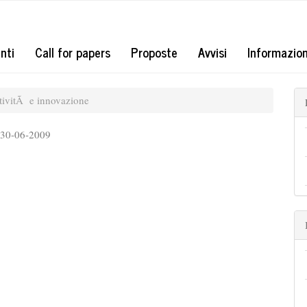
#
nti
Call for papers
Proposte
Avvisi
Informazio
ativitÃ e innovazione
:
30-06-2009