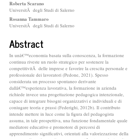
##plugins.themes.bootstrap3.ar
Roberta Scarano
UniversitÃ degli Studi di Salerno
Rosanna Tammaro
UniversitÃ degli Studi di Salerno
Abstract
In unâ€™economia basata sulla conoscenza, la formazione
continua riveste un ruolo strategico per sostenere la
competitivitÃ delle imprese e favorire la crescita personale e
professionale dei lavoratori (Pedone, 2021). Spesso
considerata un processo spontaneo derivante
dallâ€™esperienza lavorativa, la formazione in azienda
richiede invece una progettazione pedagogica intenzionale,
capace di integrare bisogni organizzativi e individuali e di
coniugare teoria e prassi (Federighi, 2012b). Il contributo
intende mettere in luce come la figura del pedagogista
assuma, in tale prospettiva, una funzione fondamentale quale
mediatore educativo e promotore di percorsi di
apprendimento significativi, orientati alla valorizzazione della