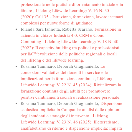
professionale nelle pratiche di orientamento iniziale e in
itinere
,
Lifelong Lifewide Learning: V. 16 N. 35
(2020): Call 35 - Istruzione, formazione, lavoro: scenari
complessi per nuove forme di guidance
Iolanda Sara Iannotta, Roberta Scarano,
Formazione in
azienda in chiave Industria 4.0: CRM e Cloud
Computing
,
Lifelong Lifewide Learning: V. 18 N. 40
(2022): Il capacity building tra politici e professionisti
per lâ€™evoluzione delle politiche regionali e locali
del lifelong e del lifewide learning.
Rosanna Tammaro, Deborah Gragnaniello,
Le
concezioni valutative dei docenti in-service e le
implicazioni per la formazione continua
,
Lifelong
Lifewide Learning: V. 22 N. 45 (2024): Rivitalizzare la
formazione continua degli adulti per promuovere
positivi cambiamenti sociali e realizzazione personale.
Rosanna Tammaro, Deborah Gragnaniello,
Dispersione
scolastica implicita in Campania: analisi delle opinioni
degli studenti e strategie di intervento
,
Lifelong
Lifewide Learning: V. 23 N. 46 (2025): Illetteratismo,
analfabetismo di ritorno e dispersione implicita: impatti