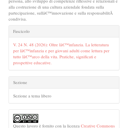
persona, allo sviluppo di competenze riflessive e relazionali e
alla costruzione di una cultura aziendale fondata sulla
partecipazione, sullâ€™innovazione e sulla responsabilitÃ
condivisa.
##plugins.themes.bootstrap3.art
Fascicolo
V. 24 N. 48 (2026): Oltre lâ€™infanzia. La letteratura
per lâ€™infanzia e per giovani adulti come lettura per
tutto lâ€™arco della vita. Pratiche, significati e
prospettive educative.
Sezione
Sezione a tema libero
Questo lavoro è fornito con la licenza
Creative Commons