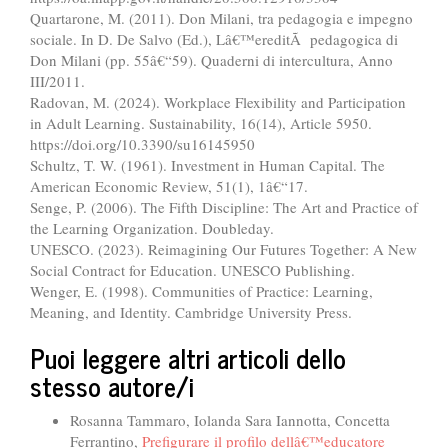
Quartarone, M. (2011). Don Milani, tra pedagogia e impegno
sociale. In D. De Salvo (Ed.), Lâ€™ereditÃ pedagogica di
Don Milani (pp. 55â€“59). Quaderni di intercultura, Anno
III/2011.
Radovan, M. (2024). Workplace Flexibility and Participation
in Adult Learning. Sustainability, 16(14), Article 5950.
https://doi.org/10.3390/su16145950
Schultz, T. W. (1961). Investment in Human Capital. The
American Economic Review, 51(1), 1â€“17.
Senge, P. (2006). The Fifth Discipline: The Art and Practice of
the Learning Organization. Doubleday.
UNESCO. (2023). Reimagining Our Futures Together: A New
Social Contract for Education. UNESCO Publishing.
Wenger, E. (1998). Communities of Practice: Learning,
Meaning, and Identity. Cambridge University Press.
Puoi leggere altri articoli dello
stesso autore/i
Rosanna Tammaro, Iolanda Sara Iannotta, Concetta
Ferrantino,
Prefigurare il profilo dellâ€™educatore