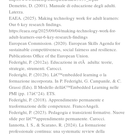
Demetrio, D. (2001). Manuale di educazione degli adulti.
Laterza.
EAEA. (2025). Making technology work for adult learners:
Our 6 key research findings.
https://eaea.org/2025/09/04/making-technology-work-for-
adult-learners-our-6-key-research-findings
European Commission. (2020). European Skills Agenda for
sustainable competitiveness, social fairness and resilience.
Publications Office of the European Union.
Federighi, P. (2012a). Educazione in etÃ adulta: teorie,
strategie, strumenti. Carocci.
Federighi, P. (2012b). Lâ€™embedded learning o la
formazione incorporata. In P. Federighi, G. Campanile, & C.
Grassi (Eds). Il Modello dellâ€™Embedded Learning nelle
PMI (pp. 17â€“24). ETS.
Federighi, P. (2018). Apprendimento permanente e
trasformazione delle competenze. FrancoAngeli.
Federighi, P. (2023). Pedagogia e transizioni formative. Nuove
sfide per lâ€™apprendimento permanente. Carocci.
Iannotta, I. S., & Scarano, R. (2024). La formazione
professionale continua: una systematic review della