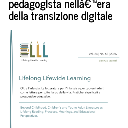
pedagogista nellâ€™era
della transizione digitale
##plugins.themes.bootstrap3.art