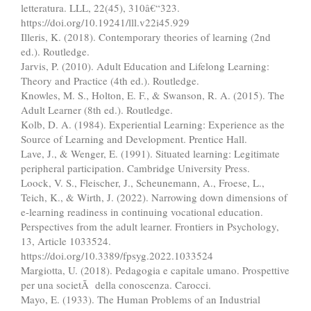
letteratura. LLL, 22(45), 310â€“323.
https://doi.org/10.19241/lll.v22i45.929
Illeris, K. (2018). Contemporary theories of learning (2nd
ed.). Routledge.
Jarvis, P. (2010). Adult Education and Lifelong Learning:
Theory and Practice (4th ed.). Routledge.
Knowles, M. S., Holton, E. F., & Swanson, R. A. (2015). The
Adult Learner (8th ed.). Routledge.
Kolb, D. A. (1984). Experiential Learning: Experience as the
Source of Learning and Development. Prentice Hall.
Lave, J., & Wenger, E. (1991). Situated learning: Legitimate
peripheral participation. Cambridge University Press.
Loock, V. S., Fleischer, J., Scheunemann, A., Froese, L.,
Teich, K., & Wirth, J. (2022). Narrowing down dimensions of
e-learning readiness in continuing vocational education.
Perspectives from the adult learner. Frontiers in Psychology,
13, Article 1033524.
https://doi.org/10.3389/fpsyg.2022.1033524
Margiotta, U. (2018). Pedagogia e capitale umano. Prospettive
per una societÃ della conoscenza. Carocci.
Mayo, E. (1933). The Human Problems of an Industrial