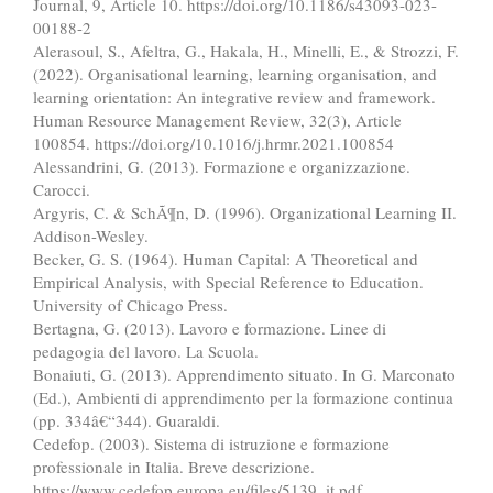
Journal, 9, Article 10. https://doi.org/10.1186/s43093-023-
00188-2
Alerasoul, S., Afeltra, G., Hakala, H., Minelli, E., & Strozzi, F.
(2022). Organisational learning, learning organisation, and
learning orientation: An integrative review and framework.
Human Resource Management Review, 32(3), Article
100854. https://doi.org/10.1016/j.hrmr.2021.100854
Alessandrini, G. (2013). Formazione e organizzazione.
Carocci.
Argyris, C. & SchÃ¶n, D. (1996). Organizational Learning II.
Addison-Wesley.
Becker, G. S. (1964). Human Capital: A Theoretical and
Empirical Analysis, with Special Reference to Education.
University of Chicago Press.
Bertagna, G. (2013). Lavoro e formazione. Linee di
pedagogia del lavoro. La Scuola.
Bonaiuti, G. (2013). Apprendimento situato. In G. Marconato
(Ed.), Ambienti di apprendimento per la formazione continua
(pp. 334â€“344). Guaraldi.
Cedefop. (2003). Sistema di istruzione e formazione
professionale in Italia. Breve descrizione.
https://www.cedefop.europa.eu/files/5139_it.pdf