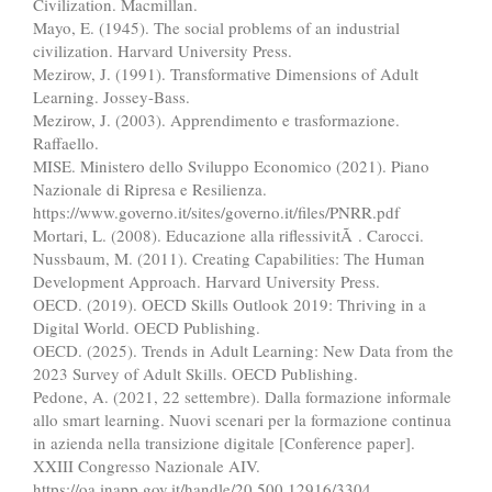
Civilization. Macmillan.
Mayo, E. (1945). The social problems of an industrial
civilization. Harvard University Press.
Mezirow, J. (1991). Transformative Dimensions of Adult
Learning. Jossey-Bass.
Mezirow, J. (2003). Apprendimento e trasformazione.
Raffaello.
MISE. Ministero dello Sviluppo Economico (2021). Piano
Nazionale di Ripresa e Resilienza.
https://www.governo.it/sites/governo.it/files/PNRR.pdf
Mortari, L. (2008). Educazione alla riflessivitÃ . Carocci.
Nussbaum, M. (2011). Creating Capabilities: The Human
Development Approach. Harvard University Press.
OECD. (2019). OECD Skills Outlook 2019: Thriving in a
Digital World. OECD Publishing.
OECD. (2025). Trends in Adult Learning: New Data from the
2023 Survey of Adult Skills. OECD Publishing.
Pedone, A. (2021, 22 settembre). Dalla formazione informale
allo smart learning. Nuovi scenari per la formazione continua
in azienda nella transizione digitale [Conference paper].
XXIII Congresso Nazionale AIV.
https://oa.inapp.gov.it/handle/20.500.12916/3304