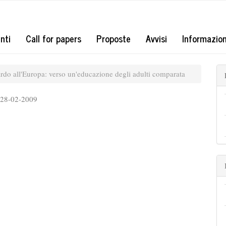
#
nti
Call for papers
Proposte
Avvisi
Informazio
do all'Europa: verso un'educazione degli adulti comparata
:
28-02-2009