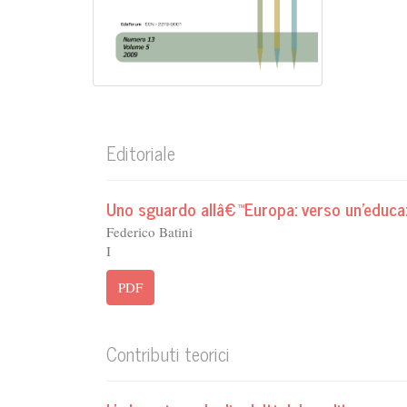
Editoriale
Uno sguardo allâ€™Europa: verso un'educa
Federico Batini
I
PDF
Contributi teorici