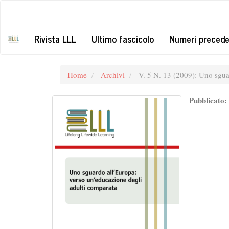
##plugins.themes.bootstrap3.accessible_menu.label##
##plugins.themes.bootstrap3.accessible_menu.main_navigation#
##plugins.themes.bootstrap3.accessible_menu.main_content##
Rivista LLL
Ultimo fascicolo
Numeri precede
##plugins.themes.bootstrap3.accessible_menu.sidebar##
Home
Archivi
V. 5 N. 13 (2009): Uno sguar
Pubblicato