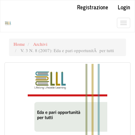
##plugins.themes.bootstrap3.accessible_menu.label##
Registrazione
Login
##plugins.themes.bootstrap3.accessible_menu.main_navigation#
##plugins.themes.bootstrap3.accessible_menu.main_content##
##plugins.themes.bootstrap3.accessible_menu.sidebar##
Togg
navig
Home
Archivi
V. 3 N. 8 (2007): Eda e pari opportunitÃ per tutti