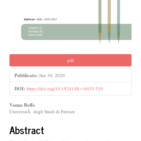
pdf
Pubblicato:
Jun 30, 2020
DOI:
https://doi.org/10.19241/lll.v16i35.530
##plugins.themes.bootstrap3.ar
Vanna Boffo
UniversitÃ degli Studi di Firenze
Abstract