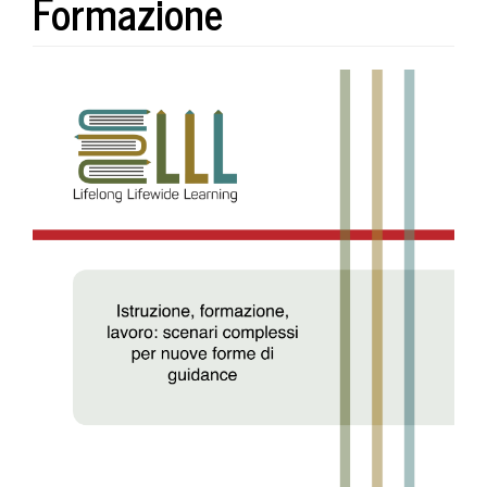
Formazione
##plugins.themes.bootstrap3.art