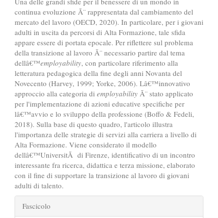
Una delle grandi sfide per il benessere di un mondo in
continua evoluzione Ã¨ rappresentata dal cambiamento del
mercato del lavoro (OECD, 2020). In particolare, per i giovani
adulti in uscita da percorsi di Alta Formazione, tale sfida
appare essere di portata epocale. Per riflettere sul problema
della transizione al lavoro Ã¨ necessario partire dal tema
dellâ€™
employability
, con particolare riferimento alla
letteratura pedagogica della fine degli anni Novanta del
Novecento (Harvey, 1999; Yorke, 2006). Lâ€™innovativo
approccio alla categoria di
employability
Ã¨ stato applicato
per l'implementazione di azioni educative specifiche per
lâ€™avvio e lo sviluppo della professione (Boffo & Fedeli,
2018). Sulla base di questo quadro, l'articolo illustra
l'importanza delle strategie di servizi alla carriera a livello di
Alta Formazione. Viene considerato il modello
dellâ€™UniversitÃ di Firenze, identificativo di un incontro
interessante fra ricerca, didattica e terza missione, elaborato
con il fine di supportare la transizione al lavoro di giovani
adulti di talento.
##plugins.themes.bootstrap3.art
Fascicolo