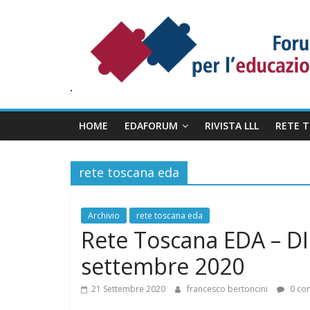
Salta
Forum
al
Permanente
contenuto
per
l’Educazione
degli
Adulti
HOME
EDAFORUM
RIVISTA LLL
RETE 
rete toscana eda
Archivio
rete toscana eda
Rete Toscana EDA – D
settembre 2020
21 Settembre 2020
francesco bertoncini
0 co