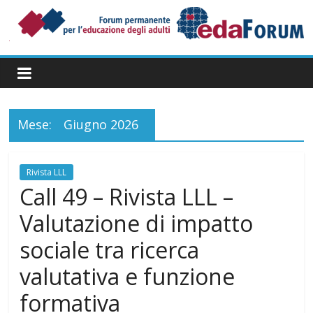
Salta
al
contenuto
Forum
Permanente
per
l’Educazione
degli
Mese:
Giugno 2026
Adulti
Rivista LLL
Call 49 – Rivista LLL –
Valutazione di impatto
sociale tra ricerca
valutativa e funzione
formativa