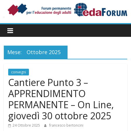
Salta
al
contenuto
Forum
Permanente
per
l’Educazione
degli
Mese:
Ottobre 2025
Adulti
convegni
Cantiere Punto 3 –
APPRENDIMENTO
PERMANENTE – On Line,
giovedì 30 ottobre 2025
24 Ottobre 2025
francesco bertoncini