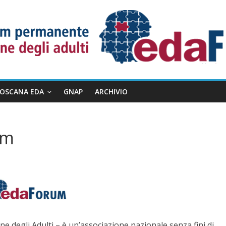
TOSCANA EDA
GNAP
ARCHIVIO
um
degli Adulti – è un’associazione nazionale senza fini di