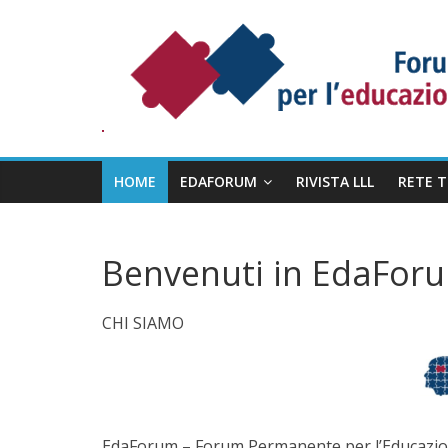
Salta
Forum
al
Permanente
contenuto
per
l’Educazione
degli
Adulti
HOME
EDAFORUM
RIVISTA LLL
RETE 
Benvenuti in EdaFor
CHI SIAMO
EdaForum – Forum Permanente per l’Educazione 