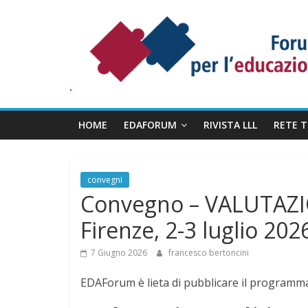
Salta
Forum
al
Permanente
contenuto
per
l’Educazione
degli
Adulti
HOME
EDAFORUM
RIVISTA LLL
RETE 
convegni
Convegno – VALUTAZI
Firenze, 2-3 luglio 202
7 Giugno 2026
francesco bertoncini
EDAForum è lieta di pubblicare il program