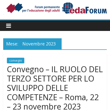
Salta
al
contenuto
Forum
Permanente
per
l’Educazione
degli
Mese:
Novembre 2023
Adulti
convegni
Convegno – IL RUOLO DEL
TERZO SETTORE PER LO
SVILUPPO DELLE
COMPETENZE – Roma, 22
– 23 novembre 2023