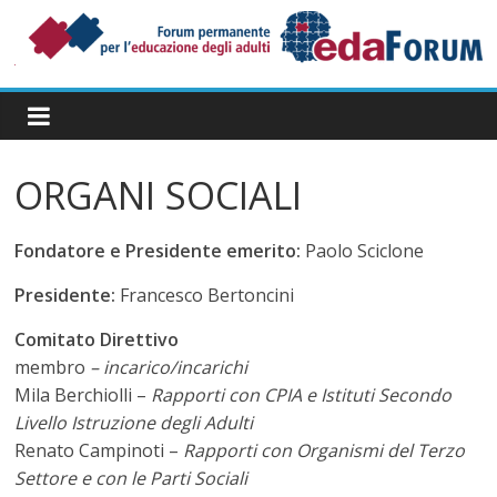
Salta
al
contenuto
Forum
Permanente
per
l’Educazione
ORGANI SOCIALI
degli
Adulti
Fondatore e Presidente emerito:
Paolo Sciclone
Presidente:
Francesco Bertoncini
Comitato Direttivo
membro
– incarico/incarichi
Mila Berchiolli –
Rapporti con CPIA e Istituti Secondo
Livello Istruzione degli Adulti
Renato Campinoti –
Rapporti con Organismi del Terzo
Settore e con le Parti Sociali