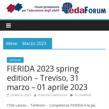
Salta
al
contenuto
Forum
Permanente
per
l’Educazione
degli
Mese:
Marzo 2023
Adulti
seminari
FIERIDA 2023 spring
edition – Treviso, 31
marzo – 01 aprile 2023
26 Marzo 2023
francesco bertoncini
0 commenti
CPIA Lavoro – Territorio – Competenze FIERIDA è la più