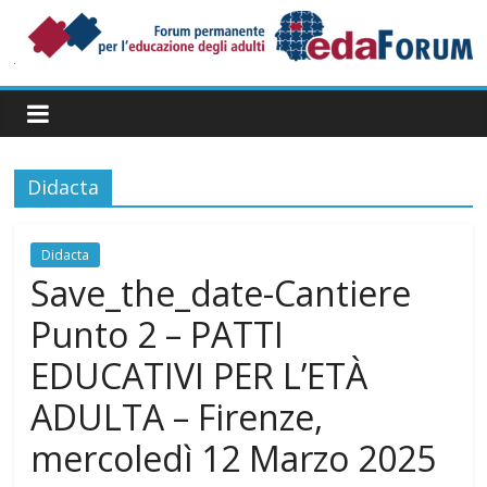
Salta
al
contenuto
Forum
Permanente
per
l’Educazione
degli
Didacta
Adulti
Didacta
Save_the_date-Cantiere
Punto 2 – PATTI
EDUCATIVI PER L’ETÀ
ADULTA – Firenze,
mercoledì 12 Marzo 2025