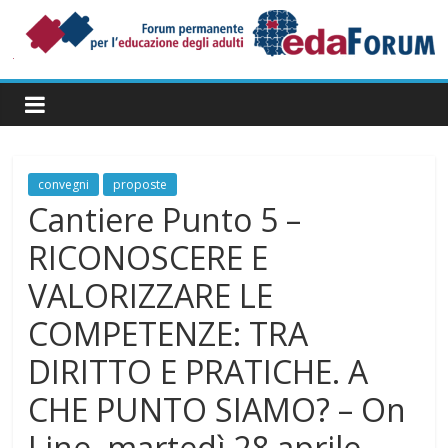
Salta
al
contenuto
Forum
Permanente
per
l’Educazione
degli
convegni
proposte
Adulti
Cantiere Punto 5 –
RICONOSCERE E
VALORIZZARE LE
COMPETENZE: TRA
DIRITTO E PRATICHE. A
CHE PUNTO SIAMO? – On
Line, martedì 28 aprile