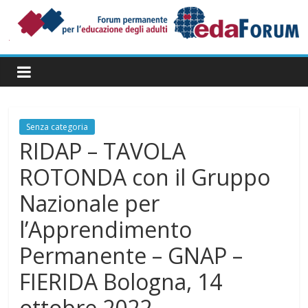
Salta
al
contenuto
Forum
Permanente
per
l’Educazione
degli
Senza categoria
Adulti
RIDAP – TAVOLA
ROTONDA con il Gruppo
Nazionale per
l’Apprendimento
Permanente – GNAP –
FIERIDA Bologna, 14
ottobre 2022