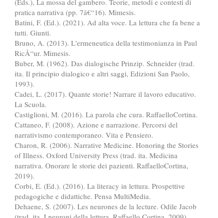
(Eds.), La mossa del gambero. Teorie, metodi e contesti di
pratica narrativa (pp. 7â€“16). Mimesis.
Batini, F. (Ed.). (2021). Ad alta voce. La lettura che fa bene a
tutti. Giunti.
Bruno, A. (2013). L'ermeneutica della testimonianza in Paul
RicÅ“ur. Mimesis.
Buber, M. (1962). Das dialogische Prinzip. Schneider (trad.
ita. Il principio dialogico e altri saggi, Edizioni San Paolo,
1993).
Cadei, L. (2017). Quante storie! Narrare il lavoro educativo.
La Scuola.
Castiglioni, M. (2016). La parola che cura. RaffaelloCortina.
Cattaneo, F. (2008). Azione e narrazione. Percorsi del
narrativismo contemporaneo. Vita e Pensiero.
Charon, R. (2006). Narrative Medicine. Honoring the Stories
of Illness. Oxford University Press (trad. ita. Medicina
narrativa. Onorare le storie dei pazienti. RaffaelloCortina,
2019).
Corbi, E. (Ed.). (2016). La literacy in lettura. Prospettive
pedagogiche e didattiche. Pensa MultiMedia.
Dehaene, S. (2007). Les neurones de la lecture. Odile Jacob
(trad. ita. I neuroni della lettura. Raffaello Cortina, 2009).