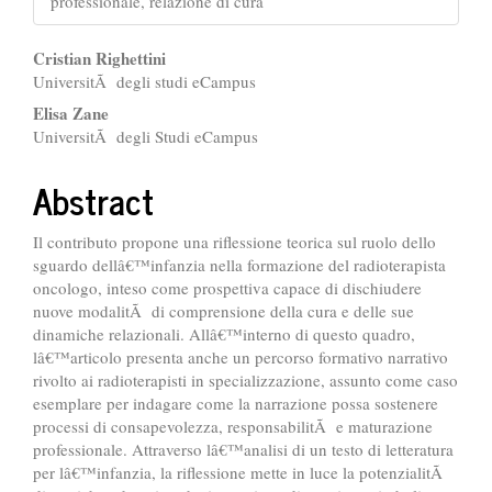
professionale, relazione di cura
##plugins.themes.bootstrap3.ar
Cristian Righettini
UniversitÃ degli studi eCampus
Elisa Zane
UniversitÃ degli Studi eCampus
Abstract
Il contributo propone una riflessione teorica sul ruolo dello
sguardo dellâ€™infanzia nella formazione del radioterapista
oncologo, inteso come prospettiva capace di dischiudere
nuove modalitÃ di comprensione della cura e delle sue
dinamiche relazionali. Allâ€™interno di questo quadro,
lâ€™articolo presenta anche un percorso formativo narrativo
rivolto ai radioterapisti in specializzazione, assunto come caso
esemplare per indagare come la narrazione possa sostenere
processi di consapevolezza, responsabilitÃ e maturazione
professionale. Attraverso lâ€™analisi di un testo di letteratura
per lâ€™infanzia, la riflessione mette in luce la potenzialitÃ