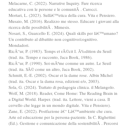
Melacarne, C. (2022). Narrative Inquiry. Fare ricerca
educativa con le persone e le comunitÃ . Carocci.
Mortari, L. (2023). Sullâ€™etica della cura. Vita e Pensiero.
Musaio, M. (2016). Realizzo me stesso. Educare i giovani alla
ricerca delle possibilitÃ . Mimesis.
Nosari, S., Guarcello E. (2024). Quali skills per lâ€™umano?
Un contributo al dibattito non cognitivo/cognitivo.
Mondadori.
RicÅ“ur, P. (1983). Temps et rÃ©cit I. Ã‰dition du Seuil
(trad. ita. Tempo e racconto, Jaca Book, 1986).
RicÅ“ur, P. (1990). Soi-mÃªme comme un autre. Le Seuil
(trad. ita. SÃ© come un altro, Jaca Book, 2002).
Schmitt, E.-E. (2002). Oscar et la dame rose. Albin Michel
(trad. ita. Oscar e la dama rosa, edizioni e/o, 2003).
Sola, G. (2024). Trattato di pedagogia clinica. il Melangolo.
Wolf, M. (2018). Reader, Come Home: The Reading Brain in
a Digital World. Harper. (trad. ita. Lettore, vieni a casa. Il
cervello che legge in un mondo digitale. Vita e Pensiero).
Zane, E. (2022). Postfazione â€“ Lâ€™ambiente che cura.
Arte ed educazione per la persona-paziente. In C. Righettini
(Ed.). Gestione e comunicazione della sostenibilitÃ . Percorsi