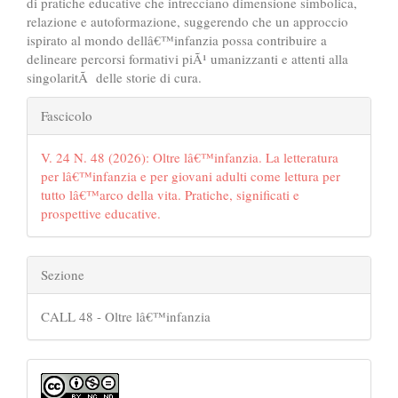
di pratiche educative che intrecciano dimensione simbolica,
relazione e autoformazione, suggerendo che un approccio
ispirato al mondo dellâ€™infanzia possa contribuire a
delineare percorsi formativi piÃ¹ umanizzanti e attenti alla
singolaritÃ delle storie di cura.
##plugins.themes.bootstrap3.art
Fascicolo
V. 24 N. 48 (2026): Oltre lâ€™infanzia. La letteratura
per lâ€™infanzia e per giovani adulti come lettura per
tutto lâ€™arco della vita. Pratiche, significati e
prospettive educative.
Sezione
CALL 48 - Oltre lâ€™infanzia