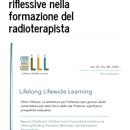
riflessive nella
formazione del
radioterapista
##plugins.themes.bootstrap3.art