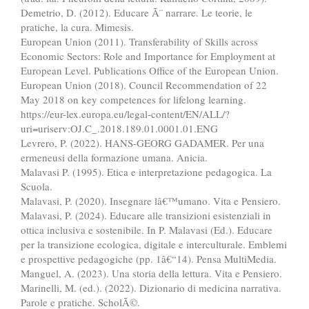
Demetrio, D. (2012). Educare Ã¨ narrare. Le teorie, le
pratiche, la cura. Mimesis.
European Union (2011). Transferability of Skills across
Economic Sectors: Role and Importance for Employment at
European Level. Publications Office of the European Union.
European Union (2018). Council Recommendation of 22
May 2018 on key competences for lifelong learning.
https://eur-lex.europa.eu/legal-content/EN/ALL/?
uri=uriserv:OJ.C_.2018.189.01.0001.01.ENG
Levrero, P. (2022). HANS-GEORG GADAMER. Per una
ermeneusi della formazione umana. Anicia.
Malavasi P. (1995). Etica e interpretazione pedagogica. La
Scuola.
Malavasi, P. (2020). Insegnare lâ€™umano. Vita e Pensiero.
Malavasi, P. (2024). Educare alle transizioni esistenziali in
ottica inclusiva e sostenibile. In P. Malavasi (Ed.). Educare
per la transizione ecologica, digitale e interculturale. Emblemi
e prospettive pedagogiche (pp. 1â€“14). Pensa MultiMedia.
Manguel, A. (2023). Una storia della lettura. Vita e Pensiero.
Marinelli, M. (ed.). (2022). Dizionario di medicina narrativa.
Parole e pratiche. ScholÃ©.