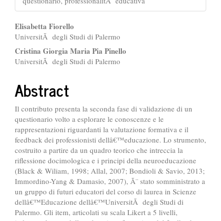
questionario, professionalitÃ educativa
##plugins.themes.bootstrap3.ar
Elisabetta Fiorello
UniversitÃ degli Studi di Palermo
Cristina Giorgia Maria Pia Pinello
UniversitÃ degli Studi di Palermo
Abstract
Il contributo presenta la seconda fase di validazione di un
questionario volto a esplorare le conoscenze e le
rappresentazioni riguardanti la valutazione formativa e il
feedback dei professionisti dellâ€™educazione. Lo strumento,
costruito a partire da un quadro teorico che intreccia la
riflessione docimologica e i principi della neuroeducazione
(Black & Wiliam, 1998; Allal, 2007; Bondioli & Savio, 2013;
Immordino-Yang & Damasio, 2007), Ã¨ stato somministrato a
un gruppo di futuri educatori del corso di laurea in Scienze
dellâ€™Educazione dellâ€™UniversitÃ degli Studi di
Palermo. Gli item, articolati su scala Likert a 5 livelli,