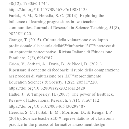
30(12), 1733â€“1744.
https://doi.org/10.1177/0956797619881133
Furtak, E. M., & Heredia, S. C. (2014). Exploring the
influence of learning progressions in two teacher
communities. Journal of Research in Science Teaching, 51(8),
982â€“1020.
Grange, T. (2015). Cultura della valutazione e sviluppo
professionale alla scuola dellâ€™infanzia: lâ€™interesse di
un approccio partecipativo. Rivista Italiana di Educazione
Familiare, 2(2), 69â€“87.
Grion, V., Serbati, A., Doria, B., & Nicol, D. (2021).
Ripensare il concetto di feedback: il ruolo della comparazione
nei processi di valutazione per lâ€™apprendimento.
Education Sciences & Society, 12(2), 205â€“220.
https://doi.org/10.3280/ess2-2021oa12429
Hattie, J., & Timperley, H. (2007). The power of feedback.
Review of Educational Research, 77(1), 81â€“112.
https://doi.org/10.3102/003465430298487
Heredia, S. C., Furtak, E. M., Morrison, D., & Renga, I. P.
(2016). Science teachersâ€™ representations of classroom
practice in the process of formative assessment design.