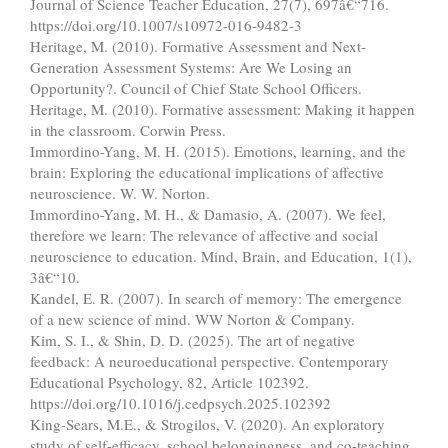
Journal of Science Teacher Education, 27(7), 697â€“716.
https://doi.org/10.1007/s10972-016-9482-3
Heritage, M. (2010). Formative Assessment and Next-
Generation Assessment Systems: Are We Losing an
Opportunity?. Council of Chief State School Officers.
Heritage, M. (2010). Formative assessment: Making it happen
in the classroom. Corwin Press.
Immordino-Yang, M. H. (2015). Emotions, learning, and the
brain: Exploring the educational implications of affective
neuroscience. W. W. Norton.
Immordino-Yang, M. H., & Damasio, A. (2007). We feel,
therefore we learn: The relevance of affective and social
neuroscience to education. Mind, Brain, and Education, 1(1),
3â€“10.
Kandel, E. R. (2007). In search of memory: The emergence
of a new science of mind. WW Norton & Company.
Kim, S. I., & Shin, D. D. (2025). The art of negative
feedback: A neuroeducational perspective. Contemporary
Educational Psychology, 82, Article 102392.
https://doi.org/10.1016/j.cedpsych.2025.102392
King-Sears, M.E., & Strogilos, V. (2020). An exploratory
study of self-efficacy, school belongingness, and co-teaching