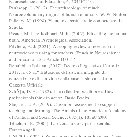
Neuroscience and Education, 6, 204â€“210.
Panksepp, J. (2012). The archaeology of mind:
Neuroevolutionary origins of human emotions. W. W. Norton.
Pellerey, M. (1998). Valutare e certificare le competenze. La
Scuola.
Posner, M. I., & Rothbart, M. K. (2007). Educating the human
brain. American Psychological Association.
Privitera, A. J. (2021). A scoping review of research on
neuroscience training for teachers. Trends in Neuroscience
and Education, 24, Article 100157.
Repubblica Italiana. (2017). Decreto Legislativo 13 aprile
2017, n. 65 â€“ Istituzione del sistema integrato di
educazione e di istruzione dalla nascita sino ai sei anni.
Gazzetta Ufficiale
SchÃ¶n, D. A. (1983). The reflective practitioner: How
professionals think in action. Basic Books.
Shepard, L. A. (2019). Classroom assessment to support
teaching and learning. The Annals of the American Academy
of Political and Social Science, 683(1), 183â€“200.
Trinchero, R. (2004). La ricerca-azione per la scuola.
FrancoAngeli.
UNESCO. (2021). Reimagining our futures together: A new