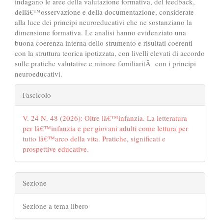
indagano le aree della valutazione formativa, del feedback,
dellâ€™osservazione e della documentazione, considerate
alla luce dei principi neuroeducativi che ne sostanziano la
dimensione formativa. Le analisi hanno evidenziato una
buona coerenza interna dello strumento e risultati coerenti
con la struttura teorica ipotizzata, con livelli elevati di accordo
sulle pratiche valutative e minore familiaritÃ con i principi
neuroeducativi.
##plugins.themes.bootstrap3.art
Fascicolo
V. 24 N. 48 (2026): Oltre lâ€™infanzia. La letteratura
per lâ€™infanzia e per giovani adulti come lettura per
tutto lâ€™arco della vita. Pratiche, significati e
prospettive educative.
Sezione
Sezione a tema libero