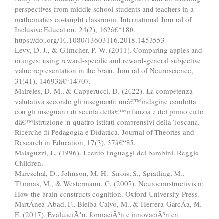
perspectives from middle school students and teachers in a
mathematics co-taught classroom. International Journal of
Inclusive Education, 24(2), 162â€“180.
https://doi.org/10.1080/13603116.2018.1453553
Levy, D. J., & Glimcher, P. W. (2011). Comparing apples and
oranges: using reward-specific and reward-general subjective
value representation in the brain. Journal of Neuroscience,
31(41), 14693â€“14707.
Maireles, D. M., & Capperucci, D. (2022). La competenza
valutativa secondo gli insegnanti: unâ€™indagine condotta
con gli insegnanti di scuola dellâ€™infanzia e del primo ciclo
dâ€™istruzione in quattro istituti comprensivi della Toscana.
Ricerche di Pedagogia e Didattica. Journal of Theories and
Research in Education, 17(3), 57â€“85.
Malaguzzi, L. (1996). I cento linguaggi dei bambini. Reggio
Children.
Mareschal, D., Johnson, M. H., Sirois, S., Spratling, M.,
Thomas, M., & Westermann, G. (2007). Neuroconstructivism:
How the brain constructs cognition. Oxford University Press.
MartÃ­nez-Abad, F., Bielba-Calvo, M., & Herrera-GarcÃ­a, M.
E. (2017). EvaluaciÃ³n, formaciÃ³n e innovaciÃ³n en