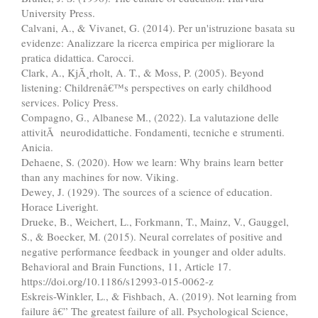
University Press.
Calvani, A., & Vivanet, G. (2014). Per un'istruzione basata su
evidenze: Analizzare la ricerca empirica per migliorare la
pratica didattica. Carocci.
Clark, A., KjÃ¸rholt, A. T., & Moss, P. (2005). Beyond
listening: Childrenâ€™s perspectives on early childhood
services. Policy Press.
Compagno, G., Albanese M., (2022). La valutazione delle
attivitÃ neurodidattiche. Fondamenti, tecniche e strumenti.
Anicia.
Dehaene, S. (2020). How we learn: Why brains learn better
than any machines for now. Viking.
Dewey, J. (1929). The sources of a science of education.
Horace Liveright.
Drueke, B., Weichert, L., Forkmann, T., Mainz, V., Gauggel,
S., & Boecker, M. (2015). Neural correlates of positive and
negative performance feedback in younger and older adults.
Behavioral and Brain Functions, 11, Article 17.
https://doi.org/10.1186/s12993-015-0062-z
Eskreis-Winkler, L., & Fishbach, A. (2019). Not learning from
failure â€” The greatest failure of all. Psychological Science,