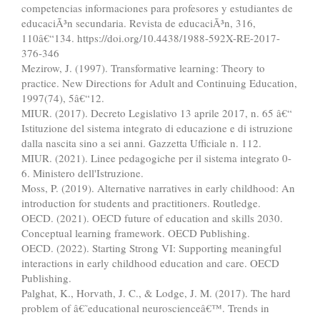
competencias informaciones para profesores y estudiantes de
educaciÃ³n secundaria. Revista de educaciÃ³n, 316,
110â€“134. https://doi.org/10.4438/1988-592X-RE-2017-
376-346
Mezirow, J. (1997). Transformative learning: Theory to
practice. New Directions for Adult and Continuing Education,
1997(74), 5â€“12.
MIUR. (2017). Decreto Legislativo 13 aprile 2017, n. 65 â€“
Istituzione del sistema integrato di educazione e di istruzione
dalla nascita sino a sei anni. Gazzetta Ufficiale n. 112.
MIUR. (2021). Linee pedagogiche per il sistema integrato 0-
6. Ministero dell'Istruzione.
Moss, P. (2019). Alternative narratives in early childhood: An
introduction for students and practitioners. Routledge.
OECD. (2021). OECD future of education and skills 2030.
Conceptual learning framework. OECD Publishing.
OECD. (2022). Starting Strong VI: Supporting meaningful
interactions in early childhood education and care. OECD
Publishing.
Palghat, K., Horvath, J. C., & Lodge, J. M. (2017). The hard
problem of â€˜educational neuroscienceâ€™. Trends in