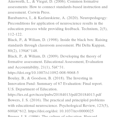
Ainsworth, L., & Viegut, D. (2006). Common formative
assessments: How to connect standards-based instruction and
assessment. Corwin Press.
Barabanova, I., & Kazlauskiene, A. (2020). Neuropedagogy:
Preconditions for application of neuroscience results in the
education process while providing feedback. Technium, 2(5),
112-122.
Black, P., & Wiliam, D. (1998). Inside the black box: Raising
standards through classroom assessment. Phi Delta Kappan,
80(2), 139â€“148.
Black, P., & Wiliam, D. (2009). Developing the theory of
formative assessment. Educational Assessment, Evaluation
and Accountability, 21(1), 5â€“31.
https://doi.org/10.1007/s11092-008-9068-5
Boulay, B., & Goodson, B. (2018). The Investing in
Innovation Fund: Summary of 67 Evaluation: Final report.
U.S. Department of Education.
https://ies.ed.gov/ncee/pubs/20184013/pdf/20184013.pdf
Bowers, J. S. (2016). The practical and principled problems
with educational neuroscience. Psychological Review, 123(5),
600â€“612. https://doi.org/doi: 10.1037/rev0000025
Bruner, J. S. (1996). The culture of education. Harvard