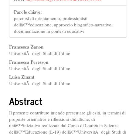
Parole chiave:
percorsi di orientamento, professionisti
dellâ€™educazione, approccio biografico-narrativo,
documentazione in contesti educativi
##plugins.themes.bootstrap3.ar
Francesca Zanon
UniversitÃ degli Studi di Udine
Francesca Peresson
UniversitÃ degli Studi di Udine
Luisa Zinant
UniversitÃ degli Studi di Udine
Abstract
Il presente contributo intende presentare gli esiti, in termini di
proposte orientative e riflessioni didattiche, di
unâ€™iniziativa realizzata dal Corso di Laurea in Scienze
dellâ€™Educazione (L-19) dellâ€™UniversitÃ degli Studi di