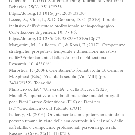
Guichard, J. (2009). Self-constructing. Journal of Vocational
Behavior, 75(3), 251â€“258.
https://doi.org/10.1016/j.jvb.2009.03.004
Lecce, A., Viola, I., & Di Gennaro, D. C. (2019). Il ruolo
inclusivo dell'educatore professionale socio-pedagogico.
Costellazione di pensieri, 10, 77-95.
https://doi.org/10.1285/i24995835v2019n10p77
Margottini, M., La Rocca, C., & Rossi, F. (2017). Competenze
strategiche, prospettiva temporale e dimensione narrativa
nellâ€™orientamento. Italian Journal of Educational
Research, 10, 43â€“61.
Marostica, F. (2009). Orientamento formativo. In G. Cerini &
M. Spinosi (Eds.), Voci della scuola (Vol. VIII) (pp.
340â€“352). Tecnodid.
Ministero dellâ€™UniversitÃ e della Ricerca (2023).
ModalitÃ operative e termini di presentazione dei progetti
per i Piani Lauree Scientifiche (PLS) e i Piani per
lâ€™Orientamento e il Tutorato (POT).
Pellerey, M. (2016). Orientamento come potenziamento della
persona umana in vista della sua occupabilitÃ : il ruolo delle
soft skills, o competenze professionali personali generali.
Rassegna Cnos, 32(1), 41â€“50.