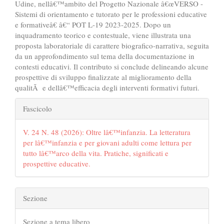
Udine, nellâ€™ambito del Progetto Nazionale â€œVERSO -
Sistemi di orientamento e tutorato per le professioni educative
e formativeâ€ â€“ POT L-19 2023-2025. Dopo un
inquadramento teorico e contestuale, viene illustrata una
proposta laboratoriale di carattere biografico-narrativa, seguita
da un approfondimento sul tema della documentazione in
contesti educativi. Il contributo si conclude delineando alcune
prospettive di sviluppo finalizzate al miglioramento della
qualitÃ e dellâ€™efficacia degli interventi formativi futuri.
##plugins.themes.bootstrap3.art
Fascicolo
V. 24 N. 48 (2026): Oltre lâ€™infanzia. La letteratura
per lâ€™infanzia e per giovani adulti come lettura per
tutto lâ€™arco della vita. Pratiche, significati e
prospettive educative.
Sezione
Sezione a tema libero