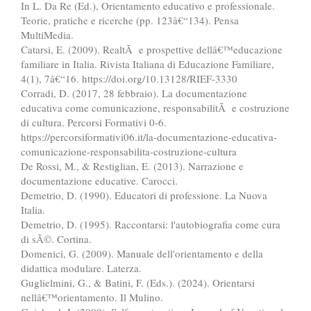
In L. Da Re (Ed.), Orientamento educativo e professionale.
Teorie, pratiche e ricerche (pp. 123â€“134). Pensa
MultiMedia.
Catarsi, E. (2009). RealtÃ e prospettive dellâ€™educazione
familiare in Italia. Rivista Italiana di Educazione Familiare,
4(1), 7â€“16. https://doi.org/10.13128/RIEF-3330
Corradi, D. (2017, 28 febbraio). La documentazione
educativa come comunicazione, responsabilitÃ e costruzione
di cultura. Percorsi Formativi 0-6.
https://percorsiformativi06.it/la-documentazione-educativa-
comunicazione-responsabilita-costruzione-cultura
De Rossi, M., & Restiglian, E. (2013). Narrazione e
documentazione educative. Carocci.
Demetrio, D. (1990). Educatori di professione. La Nuova
Italia.
Demetrio, D. (1995). Raccontarsi: l'autobiografia come cura
di sÃ©. Cortina.
Domenici, G. (2009). Manuale dell'orientamento e della
didattica modulare. Laterza.
Guglielmini, G., & Batini, F. (Eds.). (2024). Orientarsi
nellâ€™orientamento. Il Mulino.