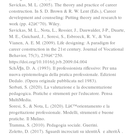
Savickas, M. L. (2005). The theory and practice of career
construction. In S. D. Brown & R. W. Lent (Eds.), Career
development and counseling: Putting theory and research to
work (pp. 42â€“70). Wiley.
Savickas, M. L., Nota, L., Rossier, J., Dauwalder, J-P., Duarte,
M. E., Guichard, J., Soresi, S., Esbroeck, R. V., & Van
Vianen, A. E. M. (2009). Life designing: A paradigm for
career construction in the 21st century. Journal of Vocational
Behavior, 75(3), 239â€“250.
https://doi.org/10.1016/j.jvb.2009.04.004
SchÃ¶n, D. A. (1993). Il professionista riflessivo: Per una
nuova epistemologia della pratica professionale. Edizioni
Dedalo. (Opera originale pubblicata nel 1983).
Serbati, S. (2020). La valutazione e la documentazione
pedagogica. Pratiche e strumenti per l'educatore. Pensa
MultiMedia.
Soresi, S., & Nota, L. (2020). Lâ€™orientamento e la
progettazione professionale. Modelli, strumenti e buone
pratiche. Il Mulino.
Tramma, S. (2010). Pedagogia sociale. Guerini.
Zoletto, D. (2017). Sguardi incrociati su identitÃ e alteritÃ .