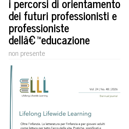
i percorsi di orientamento
dei futuri professionisti e
professioniste
dellâ€™educazione
non presente
##plugins.themes.bootstrap3.art