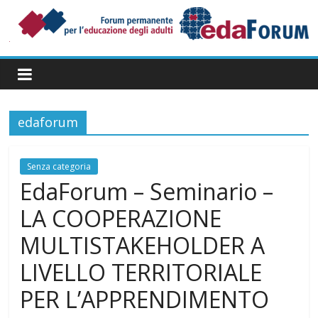
Salta
al
contenuto
Forum
Permanente
per
l’Educazione
degli
edaforum
Adulti
Senza categoria
EdaForum – Seminario –
LA COOPERAZIONE
MULTISTAKEHOLDER A
LIVELLO TERRITORIALE
PER L’APPRENDIMENTO