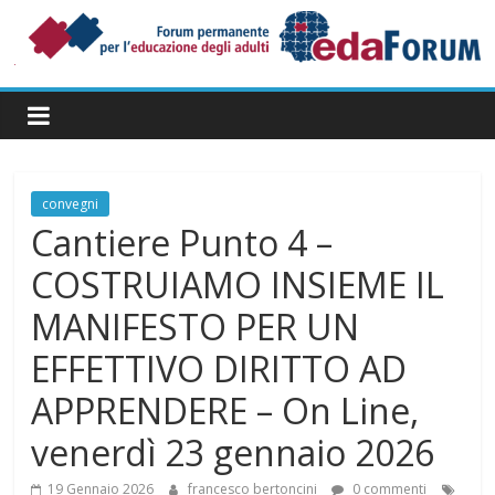
Salta
al
contenuto
Forum
Permanente
per
l’Educazione
degli
convegni
Adulti
Cantiere Punto 4 –
COSTRUIAMO INSIEME IL
MANIFESTO PER UN
EFFETTIVO DIRITTO AD
APPRENDERE – On Line,
venerdì 23 gennaio 2026
19 Gennaio 2026
francesco bertoncini
0 commenti