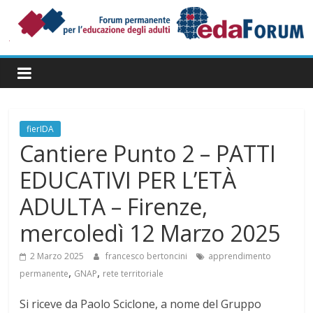
Salta
al
contenuto
Forum
Permanente
per
l’Educazione
degli
fierIDA
Adulti
Cantiere Punto 2 – PATTI
EDUCATIVI PER L’ETÀ
ADULTA – Firenze,
mercoledì 12 Marzo 2025
2 Marzo 2025
francesco bertoncini
apprendimento
,
,
permanente
GNAP
rete territoriale
Si riceve da Paolo Sciclone, a nome del Gruppo