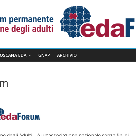
TOSCANA EDA
GNAP
ARCHIVIO
um
degli Adulti – è un’associazione nazionale senza fini di