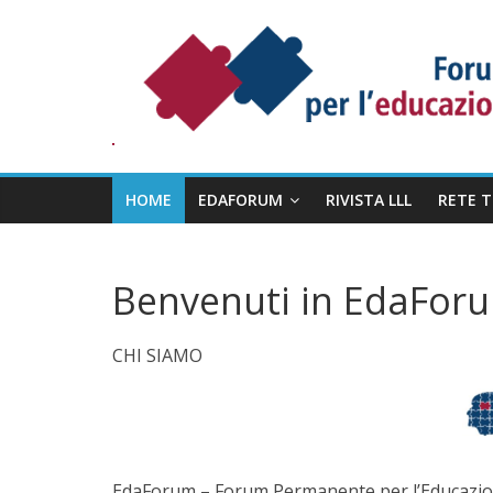
Salta
Forum
al
Permanente
contenuto
per
l’Educazione
degli
Adulti
HOME
EDAFORUM
RIVISTA LLL
RETE 
Benvenuti in EdaFor
CHI SIAMO
EdaForum – Forum Permanente per l’Educazione 