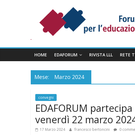
Salta
Forum
al
Permanente
contenuto
per
l’Educazione
degli
Adulti
HOME
EDAFORUM
RIVISTA LLL
RETE 
Mese:
Marzo 2024
convegni
EDAFORUM partecipa a
venerdì 22 marzo 202
17 Marzo 2024
francesco bertoncini
0 comme