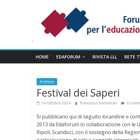
Salta
Forum
al
Permanente
contenuto
per
l’Educazione
degli
Adulti
HOME
EDAFORUM
RIVISTA LLL
RETE 
Archivio
Festival dei Saperi
14 Ottobre 2024
francesco bertoncini
0 comm
Si pubblicano qui di seguito locandine e cont
2013 da Edaforum in collaborazione con le U
Ripoli, Scandicci, con il sostegno della Regio