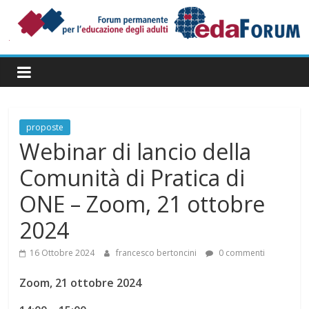
Salta
al
contenuto
Forum
Permanente
per
l’Educazione
degli
proposte
Adulti
Webinar di lancio della
Comunità di Pratica di
ONE – Zoom, 21 ottobre
2024
16 Ottobre 2024
francesco bertoncini
0 commenti
Zoom, 21 ottobre 2024