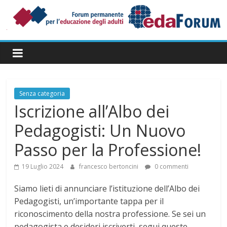
Salta
al
contenuto
Forum
Permanente
per
l’Educazione
degli
Senza categoria
Adulti
Iscrizione all’Albo dei
Pedagogisti: Un Nuovo
Passo per la Professione!
19 Luglio 2024
francesco bertoncini
0 commenti
Siamo lieti di annunciare l’istituzione dell’Albo dei
Pedagogisti, un’importante tappa per il
riconoscimento della nostra professione. Se sei un
pedagogista e desideri iscriverti, segui queste