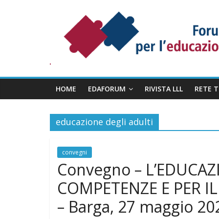
Salta
Forum
al
Permanente
contenuto
per
l’Educazione
degli
Adulti
HOME
EDAFORUM
RIVISTA LLL
RETE 
educazione degli adulti
convegni
Convegno – L’EDUCAZ
COMPETENZE E PER I
– Barga, 27 maggio 20