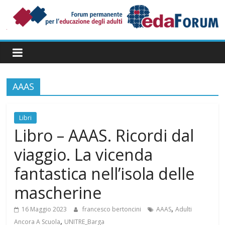
Salta
al
contenuto
Forum
Permanente
per
l’Educazione
degli
AAAS
Adulti
Libri
Libro – AAAS. Ricordi dal
viaggio. La vicenda
fantastica nell’isola delle
mascherine
,
16 Maggio 2023
francesco bertoncini
AAAS
Adulti
,
Ancora A Scuola
UNITRE_Barga