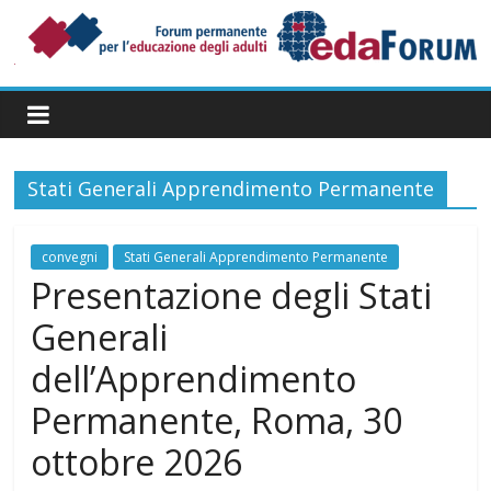
Salta
al
contenuto
Forum
Permanente
per
l’Educazione
degli
Stati Generali Apprendimento Permanente
Adulti
convegni
Stati Generali Apprendimento Permanente
Presentazione degli Stati
Generali
dell’Apprendimento
Permanente, Roma, 30
ottobre 2026