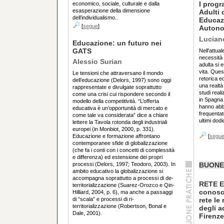
I progr
economico, sociale, culturale e dalla
esasperazione della dimensione
Adulti 
dell’individualismo..
Educaz
[
segue
]
Autono
Lucian
Educazione: un futuro nei
GATS
Nell'attual
necessità 
Alessio Surian
adulta si 
vita. Ques
Le tensioni che attraversano il mondo
retorica e
dell’educazione (Delors, 1997) sono oggi
una realtà a
rappresentate e divulgate soprattutto
studi reali
come una crisi cui rispondere secondo il
in Spagna 
modello della competitività. “L’offerta
hanno abba
educativa è un’opportunità di mercato e
frequentat
come tale va considerata” dice a chiare
ultimi dodi
lettere la Tavola rotonda degli industriali
europei (in Monbiot, 2000, p. 331).
Educazione e formazione affrontano
[
segu
contemporanee sfide di globalizzazione
(che fa i conti con i concetti di complessità
e differenza) ed estensione dei propri
processi (Delors, 1997; Teodoro, 2003). In
BUONE
ambito educativo la globalizzazione si
accompagna soprattutto a processi di de-
RETE Ed
territorializzazione (Suarez-Orozco e Qin-
conosce
Hilliard, 2004, p. 6), ma anche a passaggi
di “scala” e processi di ri-
rete le
territorializzazione (Robertson, Bonal e
degli a
Dale, 2001).
Firenze