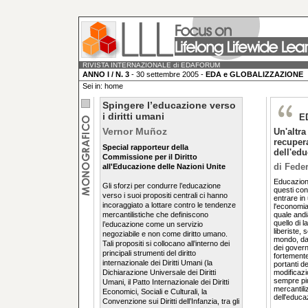
RIVISTA INTERNAZIONALE di EDAFORUM
ANNO I / N. 3
- 30 settembre 2005 -
EDA e GLOBALIZZAZIONE
Sei in: home
Spingere l’educazione verso
i diritti umani
E
Vernor Muñoz
Un'altra
recupera
Special rapporteur della
dell'ed
Commissione per il Diritto
di Feder
all'Educazione delle Nazioni Unite
Educazione
Gli sforzi per condurre l’educazione
questi conc
verso i suoi propositi centrali ci hanno
entrare in
incoraggiato a lottare contro le tendenze
l'economia 
mercantilistiche che definiscono
quale andia
quello di 
l’educazione come un servizio
liberiste, 
negoziabile e non come diritto umano.
mondo, dal
Tali propositi si collocano all’interno dei
dei gover
principali strumenti del diritto
fortemente
internazionale dei Diritti Umani (la
portanti de
Dichiarazione Universale dei Diritti
modificazi
sempre più
Umani, il Patto Internazionale dei Diritti
mercantili
Economici, Sociali e Culturali, la
dell'educa
Convenzione sui Diritti dell’Infanzia, tra gli