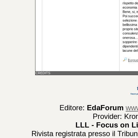
rispetto de
economia p
Bene, si, 
Poi succed
selezione 
bellissima
proprio sit
consulenza
onerosa… g
sopperire 
dipendenti 
lacune del
[
segu
CREDITS
Editore:
EdaForum
www
Provider: Kro
LLL - Focus on L
Rivista registrata presso il Trib