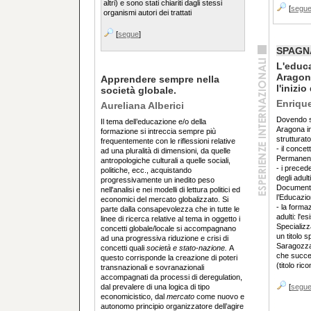
altri) e sono stati chiariti dagli stessi
[
segu
organismi autori dei trattati
[
segue
]
SPAGN
L'educa
Aragona
Apprendere sempre nella
l'inizi
società globale.
Enriqu
Aureliana Alberici
Dovendo sc
Il tema dell’educazione e/o della
Aragona i
formazione si intreccia sempre più
strutturat
frequentemente con le riflessioni relative
- il conce
ad una pluralità di dimensioni, da quelle
Permanent
antropologiche culturali a quelle sociali,
- i precede
politiche, ecc., acquistando
degli adult
progressivamente un inedito peso
Documenta
nell'analisi e nei modelli di lettura politici ed
l’Educazion
economici del mercato globalizzato. Si
- la forma
parte dalla consapevolezza che in tutte le
adulti: l'e
linee di ricerca relative al tema in oggetto i
Specializz
concetti globale/locale si accompagnano
un titolo s
ad una progressiva riduzione e crisi di
Saragozza 
concetti quali
società e
stato-nazione.
A
che succed
questo corrisponde la creazione di poteri
(titolo ri
transnazionali e sovranazionali
accompagnati da processi di deregulation,
dal prevalere di una logica di tipo
[
segu
economicistico, dal
mercato
come nuovo e
autonomo principio organizzatore dell’agire