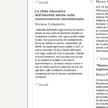
Marco 
[
segue
]
R.E.TE E
l’Educazio
La sfida educativa
ricerca fi
dell’identità adulta nella
Settore Po
comunicazione mondializzata
Politiche 
Viviana Colapietro
Europeo. [.
L’idea da c
L’identità dell’adulto oggi mostra di essere
la constata
dotata di una sorta di plasticità rispetto ai
provincia 
mutamenti continui, che ogni società mette
non formal
in atto, nei suoi processi di cambiamento.
varietà di 
Essa ne definisce anche, valutandoli, gli
da un gran
effetti, nei quali ogni uomo adulto e non, si
privati, su
trova coinvolto. Di qui è facile affermare
informazio
che oggi, molto più che in passato, l’adulto
si trova immerso, nei suoi percorsi di vita
[
segu
in un dualismo analitico che dovrà
sperimentare e, al tempo stesso vivere e
“Siamo 
che lo mette anche in relazione al suo sé,
esplori
agli altri e alle condizioni strutturali e
congiunturali che lo stesso cambiamento
Marta P
comporta.
Ormai non 
Responsabi
[
segue
]
inflaziona
organizzaz
sempre au
personale
Se gli anni
di consule
abbiamo tut