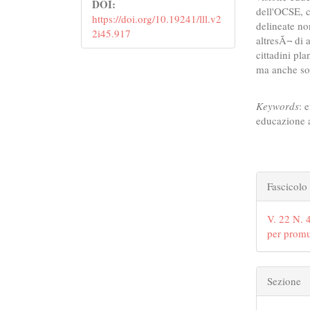
DOI:
dell'OCSE, 
https://doi.org/10.19241/lll.v2
delineate no
2i45.917
altresÃ¬ di 
cittadini pl
ma anche soc
Keywords
: 
educazione ai
##plu
Fascicolo
V. 22 N. 4
per promu
Sezione