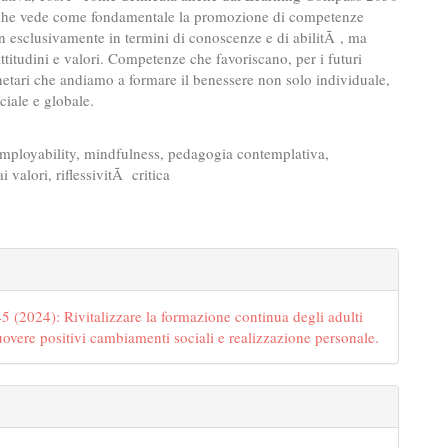
che vede come fondamentale la promozione di competenze
n esclusivamente in termini di conoscenze e di abilitÃ , ma
attitudini e valori. Competenze che favoriscano, per i futuri
anetari che andiamo a formare il benessere non solo individuale,
iale e globale.
employability, mindfulness, pedagogia contemplativa,
 valori, riflessivitÃ critica
gins.themes.bootstrap3.article.det
5 (2024): Rivitalizzare la formazione continua degli adulti
overe positivi cambiamenti sociali e realizzazione personale.