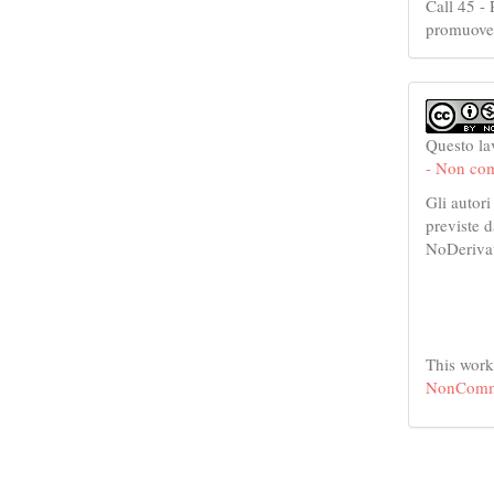
Call 45 - 
promuover
Questo la
- Non com
Gli autori
previste 
NoDerivat
This work
NonCommer