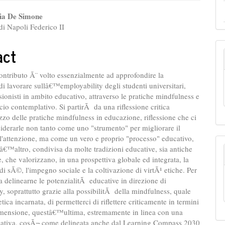
ap3.article.sidebar##
gins.themes.bootstrap3.article.ma
ia De Simone
i Napoli Federico II
act
contributo Ã¨ volto essenzialmente ad approfondire la
di lavorare sullâ€™employability degli studenti universitari,
ssionisti in ambito educativo, attraverso le pratiche mindfulness e
o contemplativo. Si partirÃ da una riflessione critica
zzo delle pratiche mindfulness in educazione, riflessione che ci
siderarle non tanto come uno "strumento" per migliorare il
l'attenzione, ma come un vero e proprio "processo" educativo,
 lâ€™altro, condivisa da molte tradizioni educative, sia antiche
 che valorizzano, in una prospettiva globale ed integrata, la
i sÃ©, l'impegno sociale e la coltivazione di virtÃ¹ etiche. Per
 a delinearne le potenzialitÃ educative in direzione di
y, soprattutto grazie alla possibilitÃ della mindfulness, quale
tica incarnata, di permetterci di riflettere criticamente in termini
Dimensione, questâ€™ultima, estremamente in linea con una
cativa, cosÃ¬ come delineata anche dal Learning Compass 2030