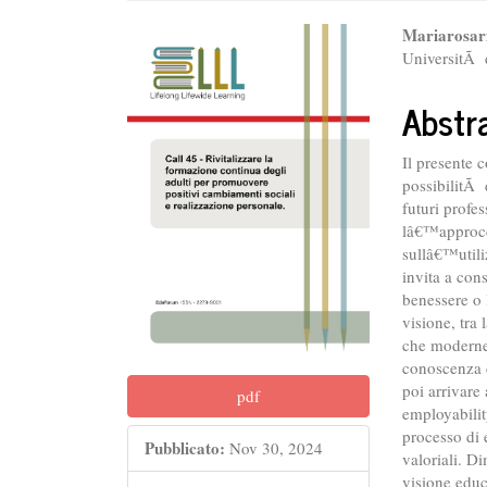
##plugins.themes.bootstr
##plu
Mariarosar
UniversitÃ d
Abstr
Il presente 
possibilitÃ 
futuri profe
lâ€™approcci
sullâ€™utili
invita a con
benessere o 
visione, tra
che moderne,
conoscenza d
poi arrivare
pdf
employabilit
processo di e
Pubblicato:
Nov 30, 2024
valoriali. 
visione edu