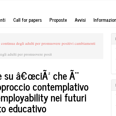
#
nti
Call for papers
Proposte
Avvisi
Informazio
e continua degli adulti per promuovere positivi cambiamenti
degli adulti per promuovere posit
te su â€œciÃ² che Ã¨
pproccio contemplativo
mployability nei futuri
to educativo