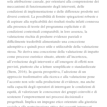
sola attribuzione causale, per orientarsi alla comprensione dei
meccanismi di funzionamento degli interventi, delle
condizioni di implementazione e delle differenze prodotte nei
diversi contesti. La possibilità di fornire spiegazioni robuste e
di aspirare alla replicabilità dei risultati risulta infatti connessa
alla presenza di teorie del programma esplicitate e di
condizioni contestuali comparabili; in loro assenza, la
valutazione rischia di produrre evidenze parziali o
difficilmente trasferibili alimentando una concezione
adempitiva e quindi poco utile e utilizzabile della valutazione
stessa. Ne deriva una concezione della valutazione di impatto
come processo euristico situato, attento all’incertezza,
all’evoluzione degli interventi e all’emergere di effetti non
previsti, piuttosto che a letture semplificate o standardizzate
(Stern, 2016). In questa prospettiva, l’adozione di un
approccio trasformativo alla ricerca e alla valutazione pone
l’accento non solo sulla produzione di evidenze, ma anche
sulla capacità degli operatori di interrogare le condizioni di
equità, di valorizzare le conoscenze dei gruppi coinvolti e di
sostenere l’empowerment nei processi decisionali e
progettuali. Implica un impegno etico orientato alla giustizia
sociale e alla partecipazione attiva dei soggetti interessati,