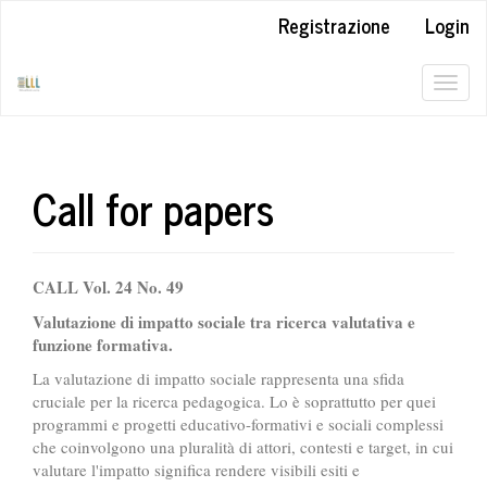
##plugins.themes.bootstrap3.accessible_menu.label##
Registrazione
Login
##plugins.themes.bootstrap3.accessible_menu.main_navigation#
##plugins.themes.bootstrap3.accessible_menu.main_content##
##plugins.themes.bootstrap3.accessible_menu.sidebar##
Togg
navig
Call for papers
CALL Vol. 24 No. 49
Valutazione di impatto sociale tra ricerca valutativa e
funzione formativa.
La valutazione di impatto sociale rappresenta una sfida
cruciale per la ricerca pedagogica. Lo è soprattutto per quei
programmi e progetti educativo-formativi e sociali complessi
che coinvolgono una pluralità di attori, contesti e target, in cui
valutare l'impatto significa rendere visibili esiti e