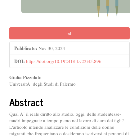
pdf
Pubblicato:
Nov 30, 2024
DOI:
https://doi.org/10.19241/lll.v22i45.896
##plugins.themes.bootstrap3.ar
Giulia Pizzolato
UniversitÃ degli Studi di Palermo
Abstract
Qual Ã¨ il reale diritto allo studio, oggi, delle studentesse-
madri impegnate a tempo pieno nel lavoro di cura dei figli?
L'articolo intende analizzare le condizioni delle donne
migranti che frequentano o desiderano iscriversi ai percorsi di