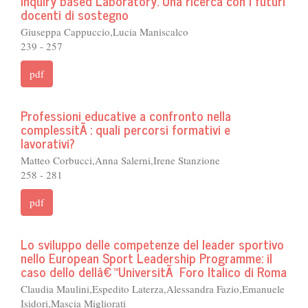
Inquiry based Laboratory. Una ricerca con i futuri
docenti di sostegno
Giuseppa Cappuccio,Lucia Maniscalco
239 - 257
pdf
Professioni educative a confronto nella
complessitÃ : quali percorsi formativi e
lavorativi?
Matteo Corbucci,Anna Salerni,Irene Stanzione
258 - 281
pdf
Lo sviluppo delle competenze del leader sportivo
nello European Sport Leadership Programme: il
caso dello dellâ€™UniversitÃ Foro Italico di Roma
Claudia Maulini,Espedito Laterza,Alessandra Fazio,Emanuele
Isidori,Mascia Migliorati