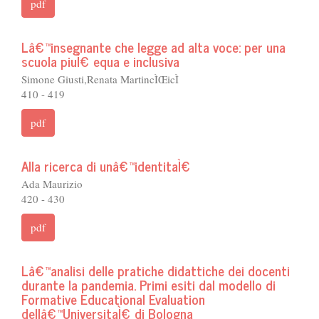
pdf
Lâ€™insegnante che legge ad alta voce: per una
scuola piuÌ€ equa e inclusiva
Simone Giusti,Renata MartincÌŒicÌ
410 - 419
pdf
Alla ricerca di unâ€™identitaÌ€
Ada Maurizio
420 - 430
pdf
Lâ€™analisi delle pratiche didattiche dei docenti
durante la pandemia. Primi esiti dal modello di
Formative Educational Evaluation
dellâ€™UniversitaÌ€ di Bologna