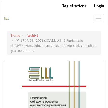
##plugins.themes.bootstrap3.accessible_menu.label##
Registrazione
Login
##plugins.themes.bootstrap3.accessible_menu.main_navigation#
##plugins.themes.bootstrap3.accessible_menu.main_content##
##plugins.themes.bootstrap3.accessible_menu.sidebar##
Togg
navig
Home
Archivi
V. 17 N. 38 (2021): CALL 38 - I fondamenti
dellâ€™azione educativa: epistemologie professionali tra
passato e futuro