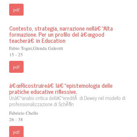
pdf
Contesto, strategia, narrazione nellâ€™Alta
formazione. Per un profilo del â€œgood
teacherâ€ in Education
Fabio Togni,Glenda Galeotti
15 - 25
pdf
â€œRicostruireâ€ lâ€™epistemologia delle
pratiche educative riflessive.
Unâ€™analisi critica dellâ€™ereditÃ di Dewey nel modello di
professionalizzazione di SchÃ¶n
Fabrizio Chello
26 - 38
pdf