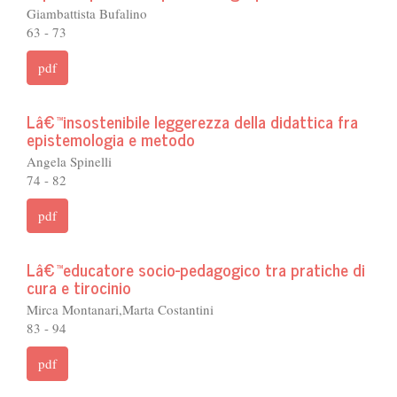
Giambattista Bufalino
63 - 73
pdf
Lâ€™insostenibile leggerezza della didattica fra
epistemologia e metodo
Angela Spinelli
74 - 82
pdf
Lâ€™educatore socio-pedagogico tra pratiche di
cura e tirocinio
Mirca Montanari,Marta Costantini
83 - 94
pdf