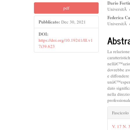
##plugins.themes.bootstr
##plu
Dario Forti
pdf
UniversitÃ d
Federica C
Pubblicato:
Dec 30, 2021
UniversitÃ d
DOI:
Abstr
https://doi.org/10.19241/lll.v1
7i39.623
La relazion
caratteristic
nellâ€™azion
dovrebbe ave
e diffondere 
unâ€™esperie
dato signifi
nella direzi
professional
##plu
Fascicolo
V. 17 N. 