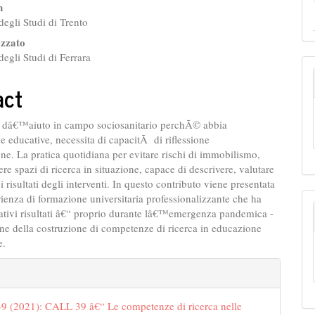
ap3.article.sidebar##
gins.themes.bootstrap3.article.ma
n
egli Studi di Trento
azzato
egli Studi di Ferrara
act
e dâ€™aiuto in campo sociosanitario perchÃ© abbia
he educative, necessita di capacitÃ di riflessione
e. La pratica quotidiana per evitare rischi di immobilismo,
re spazi di ricerca in situazione, capace di descrivere, valutare
i risultati degli interventi. In questo contributo viene presentata
nza di formazione universitaria professionalizzante che ha
cativi risultati â€“ proprio durante lâ€™emergenza pandemica -
one della costruzione di competenze di ricerca in educazione
e.
gins.themes.bootstrap3.article.det
39 (2021): CALL 39 â€“ Le competenze di ricerca nelle