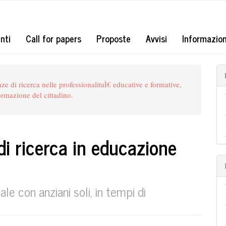
#
nti
Call for papers
Proposte
Avvisi
Informazio
di ricerca nelle professionalitaÌ€ educative e formative,
formazione del cittadino.
di ricerca in educazione
ale con anziani soli, in tempi di