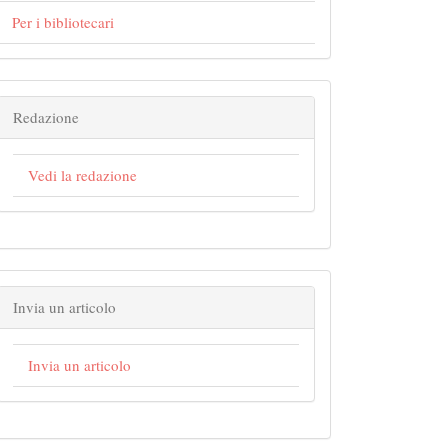
in##
Per i bibliotecari
Redazione
Vedi la redazione
Invia un articolo
Invia un articolo
ails##