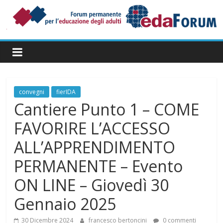
Salta
al
contenuto
Forum
Permanente
per
l’Educazione
degli
convegni
fierIDA
Adulti
Cantiere Punto 1 – COME
FAVORIRE L’ACCESSO
ALL’APPRENDIMENTO
PERMANENTE – Evento
ON LINE – Giovedì 30
Gennaio 2025
30 Dicembre 2024
francesco bertoncini
0 commenti